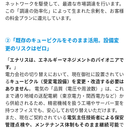
ネットワークを駆使して、最適な市場調達を行います。
この「調達の効率化」によって生まれた余剰を、お客様
の料金プランに還元しています。
②「既存のキュービクルをそのまま活用。設備変
更のリスクはゼロ」
「
エナリスは、エネルギーマネジメントのパイオニアで
す。
」
電力会社の切り替えにおいて、現在御社に設置されてい
る
キュービクル（受変電設備）を変更・改造する必要は
ありません
。 電気の「品質（電圧や周波数）」は、これ
まで通り地域の送配電網（東京電力・関西電力など）か
ら供給されるため、精密機械を扱う工場やサーバー室を
持つオフィスでも、安心してお切り替えいただけます。
また、現在ご契約されている
電気主任技術者による保安
管理点検や、メンテナンス体制もそのまま継続可能
で